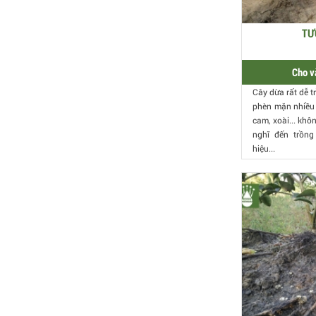
TƯ
Cho v
Cây dừa rất dễ 
phèn mặn nhiều 
cam, xoài... khô
nghĩ đến trồng
hiệu...