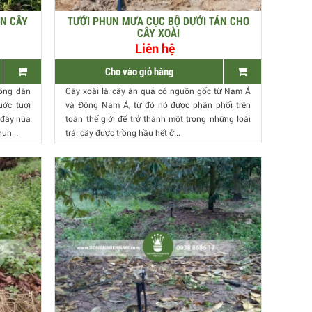
ÁN CÂY
TƯỚI PHUN MƯA CỤC BỘ DƯỚI TÁN CHO
CÂY XOÀI
Liên hệ
Cho vào giỏ hàng
nông dân
Cây xoài là cây ăn quả có nguồn gốc từ Nam Á
ước tưới
và Đông Nam Á, từ đó nó được phân phối trên
 đây nữa
toàn thế giới để trở thành một trong những loài
un...
trái cây được trồng hầu hết ở...