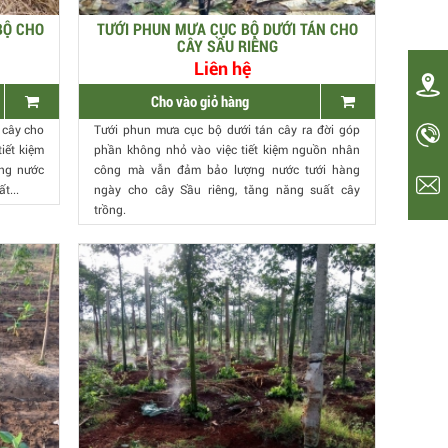
BỘ CHO
TƯỚI PHUN MƯA CỤC BỘ DƯỚI TÁN CHO
CÂY SẦU RIÊNG
Liên hệ
Cho vào giỏ hàng
 cây cho
Tưới phun mưa cục bộ dưới tán cây ra đời góp
iết kiệm
phần không nhỏ vào việc tiết kiệm nguồn nhân
ng nước
công mà vẫn đảm bảo lượng nước tưới hàng
t...
ngày cho cây Sầu riêng, tăng năng suất cây
trồng.