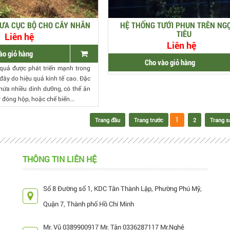
ƯA CỤC BỘ CHO CÂY NHÃN
HỆ THỐNG TƯỚI PHUN TRÊN NG
TIÊU
Liên hệ
Liên hệ
ào giỏ hàng
Cho vào giỏ hàng
quả được phát triển mạnh trong
ây do hiệu quả kinh tế cao. Đặc
chứa nhiều dinh dưỡng, có thể ăn
y đóng hộp, hoặc chế biến...
1
Trang đầu
Trang trước
2
Trang s
THÔNG TIN LIÊN HỆ
Số 8 Đường số 1, KDC Tân Thành Lập, Phường Phú Mỹ,
Quận 7, Thành phố Hồ Chí Minh
Mr. Vũ 0389900917 Mr. Tân 0336287117 Mr.Nghệ