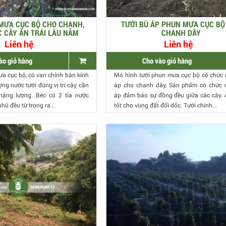
MƯA CỤC BỘ CHO CHANH,
TƯỚI BÙ ÁP PHUN MƯA CỤC BỘ
 CÂY ĂN TRÁI LÂU NĂM
CHANH DÂY
Liên hệ
Liên hệ
ào giỏ hàng
Cho vào giỏ hàng
ưa cục bộ, có van chỉnh bán kính
Mô hình tưới phun mưa cục bộ có chức
ợng nước tưới đúng vị trí cây cần
áp cho chanh dây, Sản phẩm có chức 
 năng lượng. Béc có 2 tia nước
áp đảm bảo sự đồng đều giữa các cây.
hủ đều từ trong ra...
tốt cho vùng đất đổi dốc. Tưới chính...