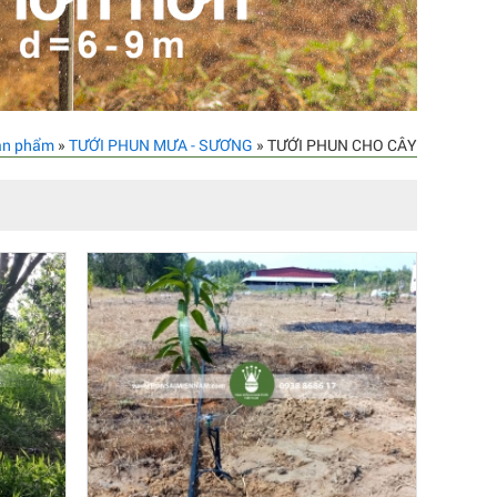
ản phẩm
»
TƯỚI PHUN MƯA - SƯƠNG
» TƯỚI PHUN CHO CÂY