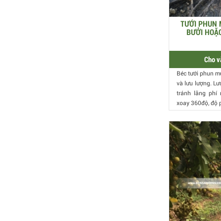
TƯỚI PHUN 
BƯỞI HOẶC
Cho v
Béc tưới phun m
và lưu lượng. Lư
tránh lãng phí
xoay 360độ, độ p