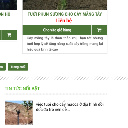
ỌN HỒ
TƯỚI PHUN SƯƠNG CHO CÂY MĂNG TÂY
Liên hệ
Cho vào giỏ hàng
Cây măng tây là thân thảo chịu hạn tốt nhưng
tưới hợp lý sẽ tăng năng suất cây trồng mang lại
hiệu quả kinh tế cao
au
Trang cuối
TIN TỨC NỔI BẬT
Hiện nay, trên thị trường đang có rất
nhiều mẫu béc tưới bù áp, làm cho
khách hàng cảm thấy...