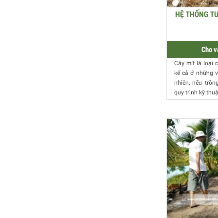
HỆ THỐNG TƯ
Cho v
Cây mít là loại 
kể cả ở những 
nhiên, nếu trồn
quy trình kỹ thuậ