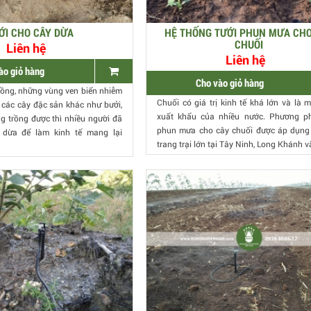
ỚI CHO CÂY DỪA
HỆ THỐNG TƯỚI PHUN MƯA CH
CHUỐI
Liên hệ
Liên hệ
ào giỏ hàng
Cho vào giỏ hàng
trồng, những vùng ven biển nhiễm
Chuối có giá trị kinh tế khá lớn và là 
các cây đặc sản khác như bưởi,
xuất khẩu của nhiều nước. Phương ph
ng trồng được thì nhiều người đã
phun mưa cho cây chuối được áp dụng
 dừa để làm kinh tế mang lại
trang trại lớn tại Tây Ninh, Long Khánh và