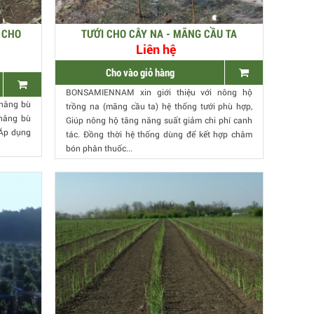
 CHO
TƯỚI CHO CÂY NA - MÃNG CẦU TA
Liên hệ
Cho vào giỏ hàng
BONSAMIENNAM xin giới thiệu với nông hộ
 năng bù
trồng na (mãng cầu ta) hệ thống tưới phù hợp,
năng bù
Giúp nông hộ tăng năng suất giảm chi phí canh
 Áp dụng
tác. Đồng thời hệ thống dùng để kết hợp chăm
bón phân thuốc...