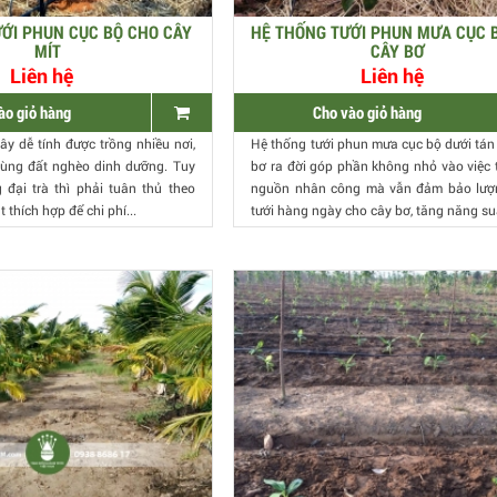
ỚI PHUN CỤC BỘ CHO CÂY
HỆ THỐNG TƯỚI PHUN MƯA CỤC 
MÍT
CÂY BƠ
Liên hệ
Liên hệ
ào giỏ hàng
Cho vào giỏ hàng
cây dễ tính được trồng nhiều nơi,
Hệ thống tưới phun mưa cục bộ dưới tán
vùng đất nghèo dinh dưỡng. Tuy
bơ ra đời góp phần không nhỏ vào việc t
g đại trà thì phải tuân thủ theo
nguồn nhân công mà vẫn đảm bảo lượ
t thích hợp để chi phí...
tưới hàng ngày cho cây bơ, tăng năng suấ