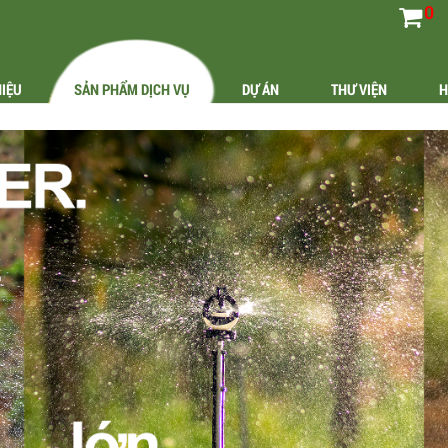
0
HIỆU
SẢN PHẨM DỊCH VỤ
DỰ ÁN
THƯ VIỆN
H