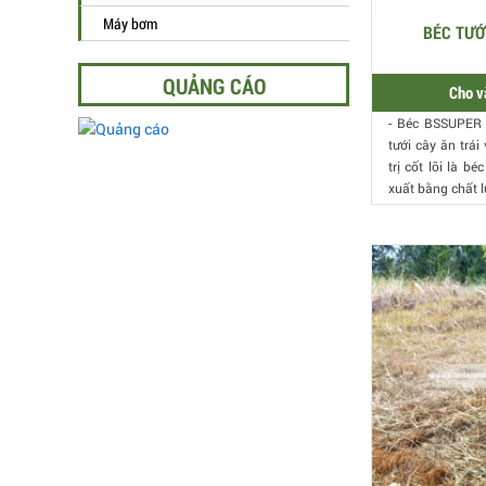
Máy bơm
BÉC TƯỚ
QUẢNG CÁO
Cho v
- Béc BSSUPER 
tưới cây ăn trái
trị cốt lõi là 
xuất bằng chất l