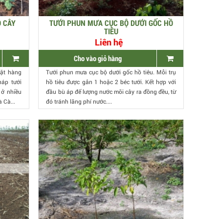
O CÂY
TƯỚI PHUN MƯA CỤC BỘ DƯỚI GỐC HỒ
TIÊU
Liên hệ
Cho vào giỏ hàng
mặt hàng
Tưới phun mưa cục bộ dưới gốc hồ tiêu. Mỗi trụ
áp tưới
hồ tiêu được gắn 1 hoặc 2 béc tưới. Kết hợp với
 ở nhiều
đầu bù áp để lượng nước mõi cây ra đồng đều, từ
 Cà...
đó tránh lãng phí nước....