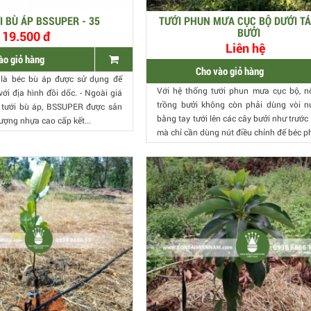
I BÙ ÁP BSSUPER - 35
TƯỚI PHUN MƯA CỤC BỘ DƯỚI T
BƯỞI
19.500 đ
Liên hệ
ào giỏ hàng
Cho vào giỏ hàng
là béc bù áp được sử dụng để
Với hệ thống tưới phun mưa cục bộ, 
 với địa hình đồi dốc. - Ngoài giá
trồng bưởi không còn phải dùng vòi n
béc tưới bù áp, BSSUPER được sản
bằng tay tưới lên các cây bưởi như trước
ượng nhựa cao cấp kết...
mà chỉ cần dùng nút điều chỉnh để béc ph