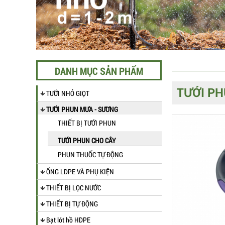
DANH MỤC SẢN PHẨM
TƯỚI PH
TƯỚI NHỎ GIỌT
TƯỚI PHUN MƯA - SƯƠNG
THIẾT BỊ TƯỚI PHUN
TƯỚI PHUN CHO CÂY
PHUN THUỐC TỰ ĐỘNG
ỐNG LDPE VÀ PHỤ KIỆN
THIẾT BỊ LỌC NƯỚC
THIẾT BỊ TỰ ĐỘNG
Bạt lót hồ HDPE