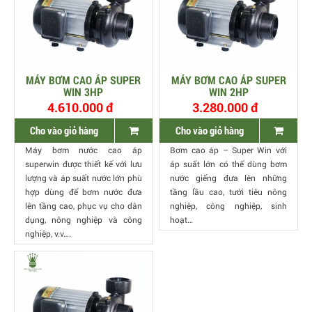
MÁY BƠM CAO ÁP SUPER
MÁY BƠM CAO ÁP SUPER
WIN 3HP
WIN 2HP
4.610.000 đ
3.280.000 đ
Cho vào giỏ hàng
Cho vào giỏ hàng
Máy bơm nước cao áp
Bơm cao áp – Super Win với
superwin được thiết kế với lưu
áp suất lớn có thể dùng bơm
lượng và áp suất nước lớn phù
nước giếng đưa lên những
hợp dùng để bơm nước đưa
tầng lầu cao, tưới tiêu nông
lên tầng cao, phục vụ cho dân
nghiệp, công nghiệp, sinh
dụng, nông nghiệp và công
hoạt…
nghiệp, v.v….