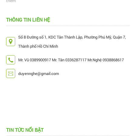
thêm
THÔNG TIN LIÊN HỆ
Số 8 Đường số 1, KDC Tân Thành Lập, Phường Phú Mỹ, Quận 7,
Thành phố Hồ Chí Minh
Mr. Vũ 0389900917 Mr. Tân 0336287117 Mr.Nghệ 0938868617
duyennghe@gmail.com
Hiện nay, trên thị trường đang có rất nhiều mẫu
béc tưới bù áp, làm cho khách hàng cảm thấy...
TIN TỨC NỔI BẬT