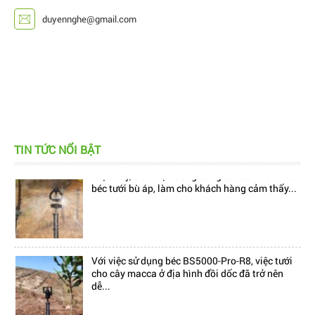
duyennghe@gmail.com
TIN TỨC NỔI BẬT
Hiện nay, trên thị trường đang có rất nhiều mẫu
béc tưới bù áp, làm cho khách hàng cảm thấy...
Với việc sử dụng béc BS5000-Pro-R8, việc tưới
cho cây macca ở địa hình đồi dốc đã trở nên
dễ...